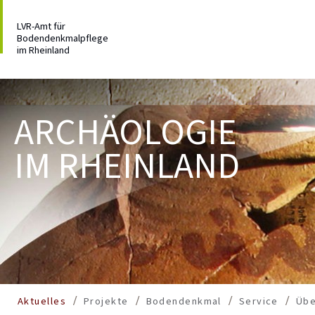
LVR-Amt für
Bodendenkmalpflege
im Rheinland
ARCHÄOLOGIE
IM RHEINLAND
Aktuelles
Projekte
Bodendenkmal
Service
Übe