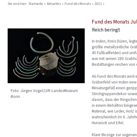
Sie sind hier:
Startseite
Aktuelles
Fund des Monats
2021
Fund des Monats Jul
Reich beringt
In Inden, Kreis Düren, le
größte metallzeitliche Gräb
45 Fußballfelder) und umf
war mit seinen 280 Grabhü
Bestattungen reichen von de
Als Fund des Monats wird 
Gräberfeld von Inden eine
Miniaturgefäß einen gerip
Foto: Jürgen Vogel/LVR-LandesMuseum
Strichgruppendekor sowie
Bonn
davon, dass der Ringschm
in einem Behältnis beiges
Material, wie Leder, Holz 
wahrscheinlich im 6. Jahrh
Hunsrück und Eifel.
Klare Bezüge zur sogenann