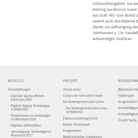
Schmuckbeigaben. Sie wei
Armring aus Bronze sowie 
aus Grab 481 vom Brand st
variiert auch das Material 
diente zur Aufhängung der
Jahrhundert v. Chr. hande
aufwändigen Grabbau.
AKTUELLES
PROJEKTE
BODENDENK
Veranstaltungen
chance.natur
Bodendenkmä
Corpus der römischen Funde
Fallbeispiel
Digitaler Tag des offenen
Denkmals 2020
Der Niedergermanische Limes
Ausgewählte 
Digitale Tagung "Archäologie
ArchaeoRegion
Der Niedergermanische Limes
in NRW 2020"
ist Welterbe
ArchaeoRegion
Präsentation zur Archäologie
Eifelwasserleitung Hürth
im Rheinland 2020
Private Suche
Kloster Heisterbach
Digitales Stiftshoffest
Kriegsrelikte
Jahrestagung "Archäologie im
Rheinland 2021"
Metallzeitlicher Grabbrauch