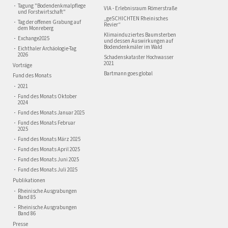
Tagung "Bodendenkmalpflege
VIA - Erlebnisraum Römerstraße
und Forstwirtschaft"
„geSCHICHTEN Rheinisches
Tag der offenen Grabung auf
Revier“
dem Monreberg
Klimainduziertes Baumsterben
Exchange2025
und dessen Auswirkungen auf
Bodendenkmäler im Wald
Eichthaler Archäologie-Tag
2026
Schadenskataster Hochwasser
2021
Vorträge
Bartmann goes global
Fund des Monats
2021
Fund des Monats Oktober
2024
Fund des Monats Januar 2025
Fund des Monats Februar
2025
Fund des Monats März 2025
Fund des Monats April 2025
Fund des Monats Juni 2025
Fund des Monats Juli 2025
Publikationen
Rheinische Ausgrabungen
Band 85
Rheinische Ausgrabungen
Band 86
Presse