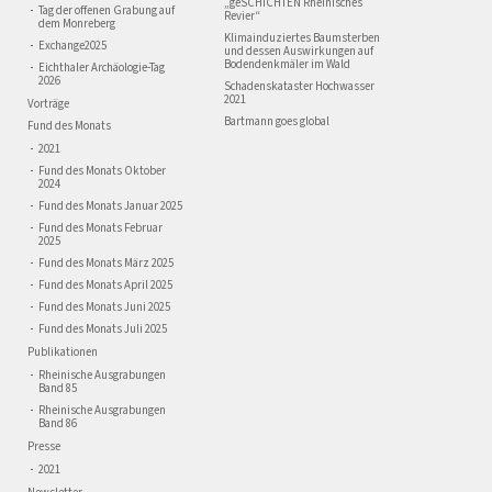
„geSCHICHTEN Rheinisches
Tag der offenen Grabung auf
Revier“
dem Monreberg
Klimainduziertes Baumsterben
Exchange2025
und dessen Auswirkungen auf
Bodendenkmäler im Wald
Eichthaler Archäologie-Tag
2026
Schadenskataster Hochwasser
2021
Vorträge
Bartmann goes global
Fund des Monats
2021
Fund des Monats Oktober
2024
Fund des Monats Januar 2025
Fund des Monats Februar
2025
Fund des Monats März 2025
Fund des Monats April 2025
Fund des Monats Juni 2025
Fund des Monats Juli 2025
Publikationen
Rheinische Ausgrabungen
Band 85
Rheinische Ausgrabungen
Band 86
Presse
2021