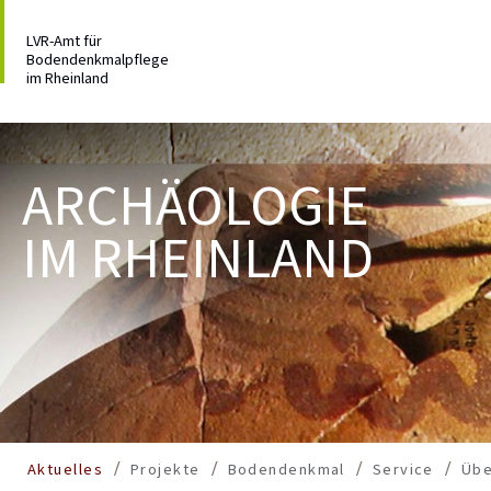
LVR-Amt für
Bodendenkmalpflege
im Rheinland
ARCHÄOLOGIE
IM RHEINLAND
Aktuelles
Projekte
Bodendenkmal
Service
Übe