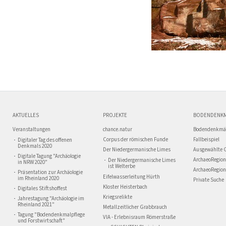
AKTUELLES
PROJEKTE
BODENDENK
Veranstaltungen
chance.natur
Bodendenkmä
Corpus der römischen Funde
Fallbeispiel
Digitaler Tag des offenen
Denkmals 2020
Der Niedergermanische Limes
Ausgewählte 
Digitale Tagung "Archäologie
ArchaeoRegion
Der Niedergermanische Limes
in NRW 2020"
ist Welterbe
ArchaeoRegion
Präsentation zur Archäologie
Eifelwasserleitung Hürth
im Rheinland 2020
Private Suche
Kloster Heisterbach
Digitales Stiftshoffest
Kriegsrelikte
Jahrestagung "Archäologie im
Rheinland 2021"
Metallzeitlicher Grabbrauch
Tagung "Bodendenkmalpflege
VIA - Erlebnisraum Römerstraße
und Forstwirtschaft"