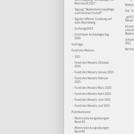
Rheinland 2021"
Metall
Tagung "Bodendenkmalpflege
VIA - 
und Forstwirtschaft"
„geSC
Tag der offenen Grabung auf
Revier
dem Monreberg
Klima
Exchange2025
und d
Boden
Eichthaler Archäologie-Tag
2026
Schad
2021
Vorträge
Bartma
Fund des Monats
2021
Fund des Monats Oktober
2024
Fund des Monats Januar 2025
Fund des Monats Februar
2025
Fund des Monats März 2025
Fund des Monats April 2025
Fund des Monats Juni 2025
Fund des Monats Juli 2025
Publikationen
Rheinische Ausgrabungen
Band 85
Rheinische Ausgrabungen
Band 86