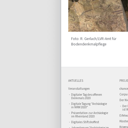
Foto: R. Gerlach/LVR-Amt für
Bodendenkmalpflege
AKTUELLES
PROJE
Veranstaltungen
chance
Corpus
Digitaler Tag des offenen
Denkmals 2020
Der Ni
Digitale Tagung "Archäologie
Der 
in NRW 2020"
ist 
Präsentation zur Archäologie
Eifelw
im Rheinland 2020
Kloste
Digitales Stiftshoffest
Kriegs
Jahrestagung "Archäologie im