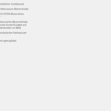
zeitlicher Grabbrauch
Erlebnisraum Römerstraße
HICHTEN Rheinisches
“
induziertes Baumsterben
essen Auswirkungen auf
denkmäler im Wald
enskataster Hochwasser
nn goes global