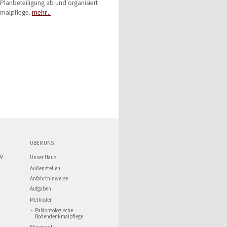
Planbeteiligung ab und organisiert
kmalpflege.
mehr...
ÜBER UNS
W
Unser Haus
Außenstellen
Anfahrthinweise
Aufgaben
Methoden
Paläontologische
Bodendenkmalpflege