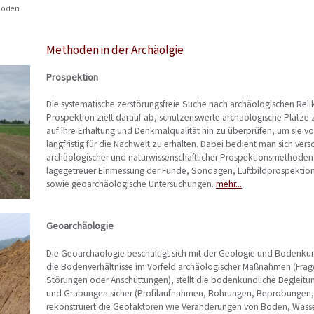
hoden
Methoden in der Archäolgie
Prospektion
Die systematische zerstörungsfreie Suche nach archäologischen Reli
Prospektion zielt darauf ab, schützenswerte archäologische Plätze
auf ihre Erhaltung und Denkmalqualität hin zu überprüfen, um sie v
langfristig für die Nachwelt zu erhalten. Dabei bedient man sich vers
archäologischer und naturwissenschaftlicher Prospektionsmethode
lagegetreuer Einmessung der Funde, Sondagen, Luftbildprospektio
sowie geoarchäologische Untersuchungen.
mehr...
Geoarchäologie
Die Geoarchäologie beschäftigt sich mit der Geologie und Bodenkund
die Bodenverhältnisse im Vorfeld archäologischer Maßnahmen (Frag
Störungen oder Anschüttungen), stellt die bodenkundliche Begleit
und Grabungen sicher (Profilaufnahmen, Bohrungen, Beprobungen,
rekonstruiert die Geofaktoren wie Veränderungen von Boden, Wasser