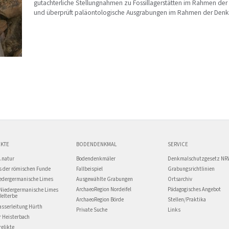
gutachterliche Stellungnahmen zu Fossillagerstätten im Rahmen der 
und überprüft paläontologische Ausgrabungen im Rahmen der Den
KTE
BODENDENKMAL
SERVICE
.natur
Bodendenkmäler
Denkmalschutzgesetz NR
 der römischen Funde
Fallbeispiel
Grabungsrichtlinien
edergermanische Limes
Ausgewählte Grabungen
Ortsarchiv
ArchaeoRegion Nordeifel
Pädagogisches Angebot
Niedergermanische Limes
Welterbe
ArchaeoRegion Börde
Stellen/Praktika
asserleitung Hürth
Private Suche
Links
r Heisterbach
relikte