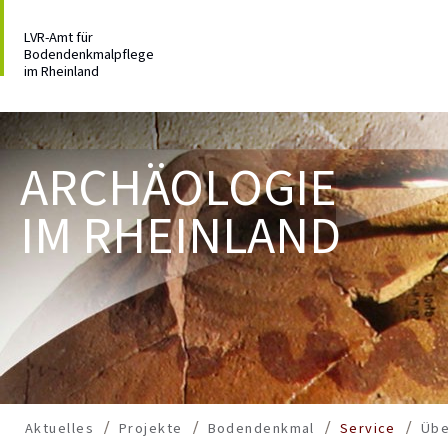
LVR-Amt für
Bodendenkmalpflege
im Rheinland
ARCHÄOLOGIE
IM RHEINLAND
Aktuelles
Projekte
Bodendenkmal
Service
Übe