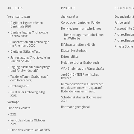
AKTUELLES
PROJEKTE
BODENDENK
Veranstaltungen
chance.natur
Bodendenkmä
Corpus der römischen Funde
Fallbeispiel
Digitaler Tag des offenen
Denkmals 2020
Der Niedergermanische Limes
Ausgewählte 
Digitale Tagung "Archäologie
ArchaeoRegion
Der Niedergermanische Limes
in NRW 2020"
ist Welterbe
ArchaeoRegion
Präsentation zur Archäologie
Eifelwasserleitung Hürth
im Rheinland 2020
Private Suche
Kloster Heisterbach
Digitales Stiftshoffest
Kriegsrelikte
Jahrestagung "Archäologie im
Rheinland 2021"
Metallzeitlicher Grabbrauch
Tagung "Bodendenkmalpflege
VIA - Erlebnisraum Römerstraße
und Forstwirtschaft"
„geSCHICHTEN Rheinisches
Tag der offenen Grabung auf
Revier“
dem Monreberg
Klimainduziertes Baumsterben
Exchange2025
und dessen Auswirkungen auf
Bodendenkmäler im Wald
Eichthaler Archäologie-Tag
2026
Schadenskataster Hochwasser
2021
Vorträge
Bartmann goes global
Fund des Monats
2021
Fund des Monats Oktober
2024
Fund des Monats Januar 2025