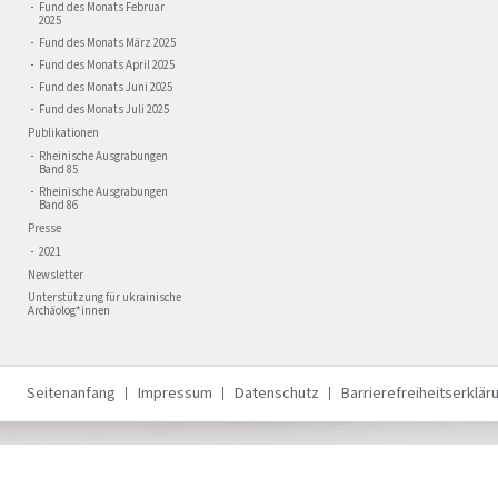
Fund des Monats Februar
2025
Fund des Monats März 2025
Fund des Monats April 2025
Fund des Monats Juni 2025
Fund des Monats Juli 2025
Publikationen
Rheinische Ausgrabungen
Band 85
Rheinische Ausgrabungen
Band 86
Presse
2021
Newsletter
Unterstützung für ukrainische
Archäolog*innen
Seitenanfang
Impressum
Datenschutz
Barrierefreiheitserklär