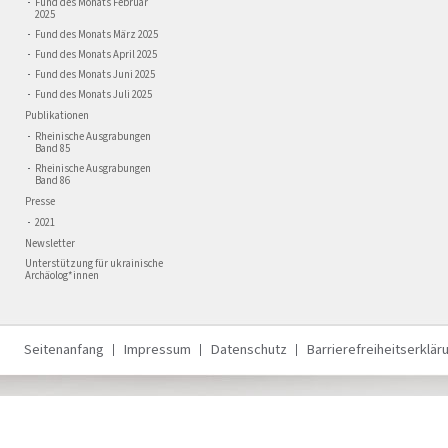
Fund des Monats Februar
2025
Fund des Monats März 2025
Fund des Monats April 2025
Fund des Monats Juni 2025
Fund des Monats Juli 2025
Publikationen
Rheinische Ausgrabungen
Band 85
Rheinische Ausgrabungen
Band 86
Presse
2021
Newsletter
Unterstützung für ukrainische
Archäolog*innen
Seitenanfang
Impressum
Datenschutz
Barrierefreiheitserklär