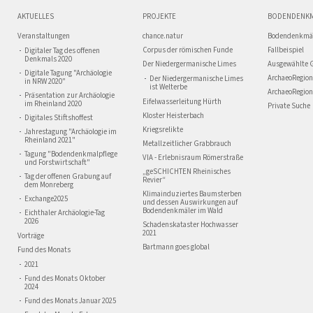
AKTUELLES
PROJEKTE
BODENDENK
Veranstaltungen
chance.natur
Bodendenkmä
Corpus der römischen Funde
Fallbeispiel
Digitaler Tag des offenen
Denkmals 2020
Der Niedergermanische Limes
Ausgewählte 
Digitale Tagung "Archäologie
ArchaeoRegion
Der Niedergermanische Limes
in NRW 2020"
ist Welterbe
ArchaeoRegion
Präsentation zur Archäologie
Eifelwasserleitung Hürth
im Rheinland 2020
Private Suche
Kloster Heisterbach
Digitales Stiftshoffest
Kriegsrelikte
Jahrestagung "Archäologie im
Rheinland 2021"
Metallzeitlicher Grabbrauch
Tagung "Bodendenkmalpflege
VIA - Erlebnisraum Römerstraße
und Forstwirtschaft"
„geSCHICHTEN Rheinisches
Tag der offenen Grabung auf
Revier“
dem Monreberg
Klimainduziertes Baumsterben
Exchange2025
und dessen Auswirkungen auf
Bodendenkmäler im Wald
Eichthaler Archäologie-Tag
2026
Schadenskataster Hochwasser
2021
Vorträge
Bartmann goes global
Fund des Monats
2021
Fund des Monats Oktober
2024
Fund des Monats Januar 2025