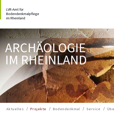
LVR-Amt für
Bodendenkmalpflege
im Rheinland
ARCHÄOLOGIE
IM RHEINLAND
Aktuelles
Projekte
Bodendenkmal
Service
Übe