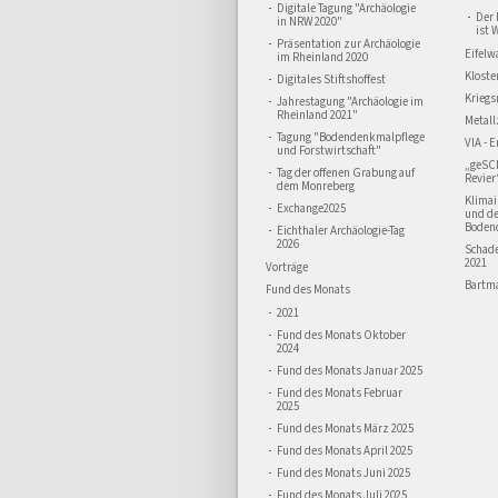
Digitale Tagung "Archäologie
Der 
in NRW 2020"
ist 
Präsentation zur Archäologie
Eifelw
im Rheinland 2020
Kloste
Digitales Stiftshoffest
Kriegs
Jahrestagung "Archäologie im
Rheinland 2021"
Metall
Tagung "Bodendenkmalpflege
VIA - 
und Forstwirtschaft"
„geSC
Tag der offenen Grabung auf
Revier
dem Monreberg
Klima
Exchange2025
und d
Boden
Eichthaler Archäologie-Tag
2026
Schad
2021
Vorträge
Bartma
Fund des Monats
2021
Fund des Monats Oktober
2024
Fund des Monats Januar 2025
Fund des Monats Februar
2025
Fund des Monats März 2025
Fund des Monats April 2025
Fund des Monats Juni 2025
Fund des Monats Juli 2025