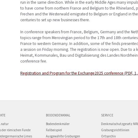
run in the same direction. While in the early Middle Ages many impu
to have come from northern France and Belgium to the Rhineland, p
Frechen and the Westerwald emigrated to Belgium or England in the
centuries to set up new businesses there.
In conference speakers from France, Belgium, Germany and the Nethe
topics range from Merovingian period to the 17th and 18th centurie
France to western Germany. In addition, some of the finds presented 
a session on Friday morning. The registration is now open. Due to a k
Heimat, Kommunales, Bau und Digitalisierung des Landes Nordrhein-
conference fee.
Registration and Program for the Exchange2025 conference (PDF, 1
KTE
BODENDENKMAL
SERVICE
.natur
Bodendenkmäler
Denkmalschutzgesetz NR
 der römischen Funde
Fallbeispiel
Grabungsrichtlinien
edergermanische Limes
Ausgewählte Grabungen
Ortsarchiv