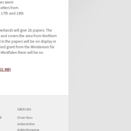
lses seem
otters from
 17th and 18th
rlands will give 26 papers. The
s and covers the area from Northern
in the papers will be on display in
ind grant from the Ministerium für
Westfalen there will be no
,31 MB)
ÜBER UNS
W
Unser Haus
Außenstellen
Anfahrthinweise