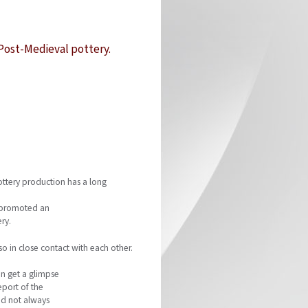
Post-Medieval pottery.
ottery production has a long
s promoted an
ry.
 in close contact with each other.
an get a glimpse
eport of the
id not always