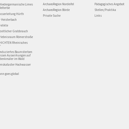
ArchaeoRegion Nordeifel
Pädagogisches Angebot
Niedergermanische Limes
Welterbe
ArchaeoRegion Börde
Stellen/Praktika
asserleitung Hürth
Private Suche
Links
r Heisterbach
relikte
zeitlicher Grabbrauch
Erlebnisraum Römerstraße
HICHTEN Rheinisches
“
induziertes Baumsterben
essen Auswirkungen auf
denkmäler im Wald
enskataster Hochwasser
nn goes global