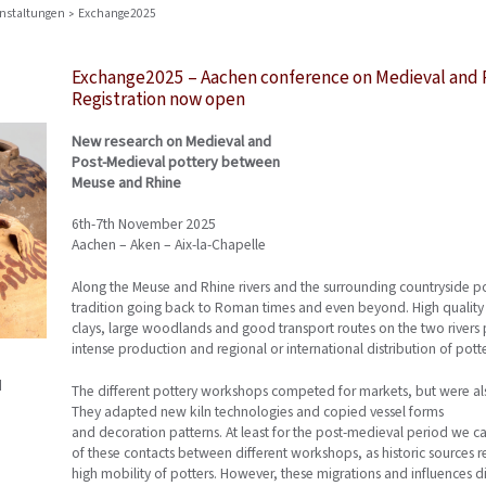
nstaltungen
Exchange2025
Exchange2025 – Aachen conference on Medieval and 
Registration now open
New research on Medieval and
Post-Medieval pottery between
Meuse and Rhine
6th-7th November 2025
Aachen – Aken – Aix-la-Chapelle
Along the Meuse and Rhine rivers and the surrounding countryside p
tradition going back to Roman times and even beyond. High quality
clays, large woodlands and good transport routes on the two river
intense production and regional or international distribution of potte
d
The different pottery workshops competed for markets, but were also
They adapted new kiln technologies and copied vessel forms
and decoration patterns. At least for the post-medieval period we c
of these contacts between different workshops, as historic sources r
high mobility of potters. However, these migrations and influences d