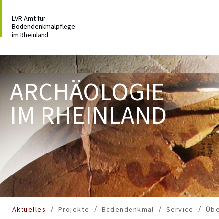
LVR-Amt für
Bodendenkmalpflege
im Rheinland
ARCHÄOLOGIE
IM RHEINLAND
Aktuelles
Projekte
Bodendenkmal
Service
Übe