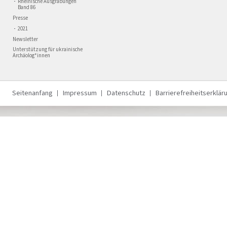
Rheinische Ausgrabungen
Band 86
Presse
2021
Newsletter
Unterstützung für ukrainische
Archäolog*innen
Seitenanfang
Impressum
Datenschutz
Barrierefreiheitserklär