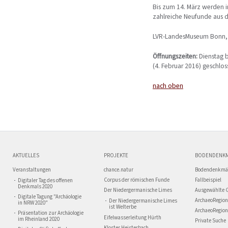
Bis zum 14. März werden 
zahlreiche Neufunde aus d
LVR-LandesMuseum Bonn, 
Öffnungszeiten:
Dienstag b
(4. Februar 2016) geschlos
nach oben
AKTUELLES
PROJEKTE
BODENDENK
Veranstaltungen
chance.natur
Bodendenkmä
Corpus der römischen Funde
Fallbeispiel
Digitaler Tag des offenen
Denkmals 2020
Der Niedergermanische Limes
Ausgewählte 
Digitale Tagung "Archäologie
ArchaeoRegion
Der Niedergermanische Limes
in NRW 2020"
ist Welterbe
ArchaeoRegion
Präsentation zur Archäologie
Eifelwasserleitung Hürth
im Rheinland 2020
Private Suche
Kloster Heisterbach