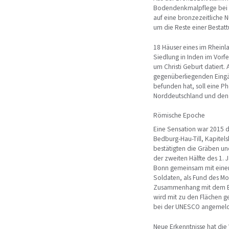
Bodendenkmalpflege bei Se
auf eine bronzezeitliche N
um die Reste einer Bestatt
18 Häuser eines im Rheinl
Siedlung in Inden im Vorf
um Christi Geburt datiert.
gegenüberliegenden Eingä
befunden hat, soll eine Ph
Norddeutschland und den
Römische Epoche
Eine Sensation war 2015 d
Bedburg-Hau-Till, Kapitels
bestätigten die Gräben u
der zweiten Hälfte des 1.
Bonn gemeinsam mit einer 
Soldaten, als Fund des Mo
Zusammenhang mit dem Bat
wird mit zu den Flächen 
bei der UNESCO angemeld
Neue Erkenntnisse hat die