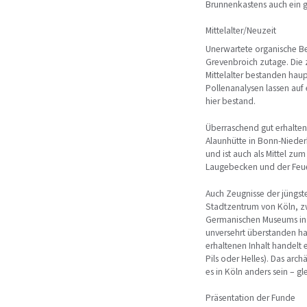
Brunnenkastens auch ein g
Mittelalter/Neuzeit
Unerwartete organische B
Grevenbroich zutage. Die
Mittelalter bestanden hau
Pollenanalysen lassen auf
hier bestand.
Überraschend gut erhalten
Alaunhütte in Bonn-Nieder
und ist auch als Mittel zu
Laugebecken und der Feuer
Auch Zeugnisse der jüngst
Stadtzentrum von Köln, z
Germanischen Museums in e
unversehrt überstanden hat
erhaltenen Inhalt handelt e
Pils oder Helles). Das arc
es in Köln anders sein – g
Präsentation der Funde