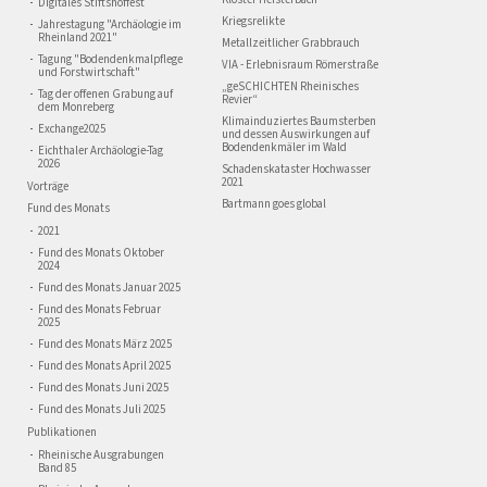
Digitales Stiftshoffest
Kriegsrelikte
Jahrestagung "Archäologie im
Rheinland 2021"
Metallzeitlicher Grabbrauch
Tagung "Bodendenkmalpflege
VIA - Erlebnisraum Römerstraße
und Forstwirtschaft"
„geSCHICHTEN Rheinisches
Tag der offenen Grabung auf
Revier“
dem Monreberg
Klimainduziertes Baumsterben
Exchange2025
und dessen Auswirkungen auf
Bodendenkmäler im Wald
Eichthaler Archäologie-Tag
2026
Schadenskataster Hochwasser
2021
Vorträge
Bartmann goes global
Fund des Monats
2021
Fund des Monats Oktober
2024
Fund des Monats Januar 2025
Fund des Monats Februar
2025
Fund des Monats März 2025
Fund des Monats April 2025
Fund des Monats Juni 2025
Fund des Monats Juli 2025
Publikationen
Rheinische Ausgrabungen
Band 85