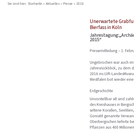
Sie sind hier:
Startseite
Aktuelles
Presse
2016
Unerwartete Grabfun
Bierfass in Köln
Jahrestagung:„Archä
2015“
Pressemitteilung – 1. Febr
Ungebrochen war auch im 
Jahresrückblick, zu dem 
2016 ins LVR-LandesMuseu
Westfalen bot wieder eine
Erdgeschichte
Unvorstellbar alt sind za
des Kreishauses in Bergis
seltene Korallen, Seelilie
Goniatit genannte Verwand
Oberbergischen lieferte b
Pflanzen aus 400 Millionen