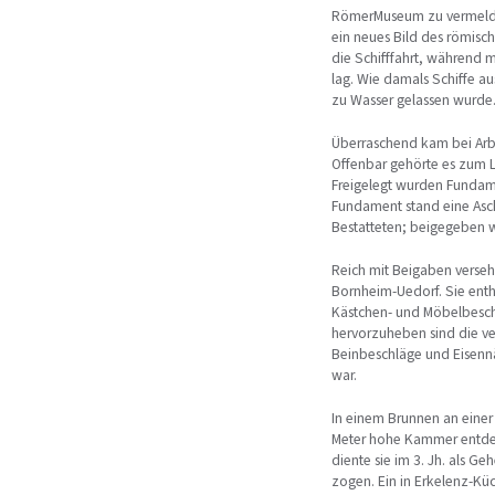
RömerMuseum zu vermelde
ein neues Bild des römisc
die Schifffahrt, während m
lag. Wie damals Schiffe a
zu Wasser gelassen wurde
Überraschend kam bei Arb
Offenbar gehörte es zum La
Freigelegt wurden Fundam
Fundament stand eine Asch
Bestatteten; beigegeben w
Reich mit Beigaben verse
Bornheim-Uedorf. Sie enth
Kästchen- und Möbelbesch
hervorzuheben sind die ve
Beinbeschläge und Eisennä
war.
In einem Brunnen an einer
Meter hohe Kammer entdec
diente sie im 3. Jh. als 
zogen. Ein in Erkelenz-Kü