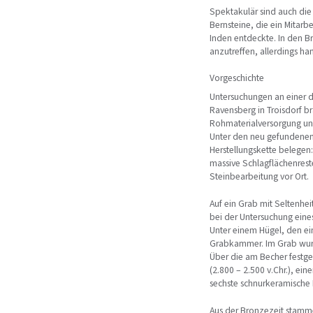
Spektakulär sind auch die 
Bernsteine, die ein Mitar
Inden entdeckte. In den Br
anzutreffen, allerdings ha
Vorgeschichte
Untersuchungen an einer 
Ravensberg in Troisdorf b
Rohmaterialversorgung und 
Unter den neu gefundenen 
Herstellungskette belegen
massive Schlagflächenrest
Steinbearbeitung vor Ort.
Auf ein Grab mit Seltenhe
bei der Untersuchung eine
Unter einem Hügel, den ei
Grabkammer. Im Grab wurd
Über die am Becher festge
(2.800 – 2.500 v.Chr.), ei
sechste schnurkeramische 
Aus der Bronzezeit stamme