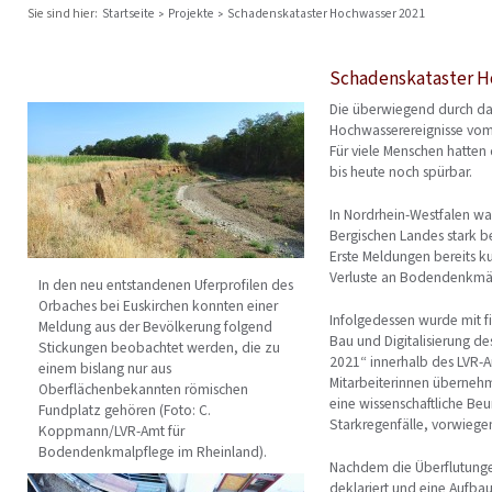
Sie sind hier:
Startseite
Projekte
Schadenskataster Hochwasser 2021
Schadenskataster H
Die überwiegend durch da
Hochwasserereignisse vom
Für viele Menschen hatte
bis heute noch spürbar.
In Nordrhein-Westfalen wa
Bergischen Landes stark be
Erste Meldungen bereits k
Verluste an Bodendenkmäl
In den neu entstandenen Uferprofilen des
Orbaches bei Euskirchen konnten einer
Infolgedessen wurde mit f
Meldung aus der Bevölkerung folgend
Bau und Digitalisierung d
Stickungen beobachtet werden, die zu
2021“ innerhalb des LVR-A
einem bislang nur aus
Mitarbeiterinnen überneh
Oberflächenbekannten römischen
eine wissenschaftliche B
Fundplatz gehören (Foto: C.
Starkregenfälle, vorwieg
Koppmann/LVR-Amt für
Bodendenkmalpflege im Rheinland).
Nachdem die Überflutungen
deklariert und eine Aufba