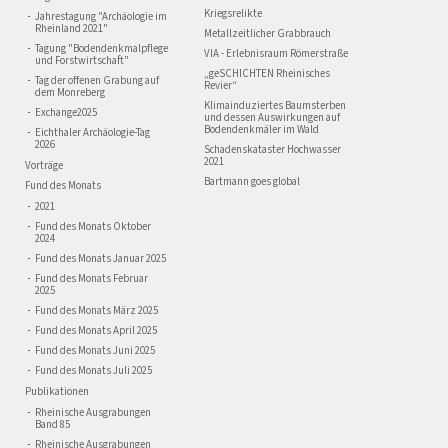
Kriegsrelikte
Jahrestagung "Archäologie im
Rheinland 2021"
Metallzeitlicher Grabbrauch
Tagung "Bodendenkmalpflege
VIA - Erlebnisraum Römerstraße
und Forstwirtschaft"
„geSCHICHTEN Rheinisches
Tag der offenen Grabung auf
Revier“
dem Monreberg
Klimainduziertes Baumsterben
Exchange2025
und dessen Auswirkungen auf
Bodendenkmäler im Wald
Eichthaler Archäologie-Tag
2026
Schadenskataster Hochwasser
2021
Vorträge
Bartmann goes global
Fund des Monats
2021
Fund des Monats Oktober
2024
Fund des Monats Januar 2025
Fund des Monats Februar
2025
Fund des Monats März 2025
Fund des Monats April 2025
Fund des Monats Juni 2025
Fund des Monats Juli 2025
Publikationen
Rheinische Ausgrabungen
Band 85
Rheinische Ausgrabungen