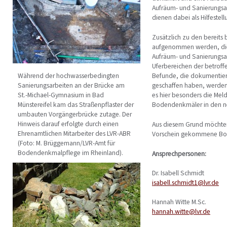
Aufräum- und Sanierungsa
dienen dabei als Hilfestel
Zusätzlich zu den bereit
aufgenommen werden, die 
Aufräum- und Sanierungsar
Uferbereichen der betroff
Während der hochwasserbedingten
Befunde, die dokumentier
Sanierungsarbeiten an der Brücke am
geschaffen haben, werden
St.-Michael-Gymnasium in Bad
es hier besonders die Mel
Münstereifel kam das Straßenpflaster der
Bodendenkmäler in den ne
umbauten Vorgängerbrücke zutage. Der
Hinweis darauf erfolgte durch einen
Aus diesem Grund möchten 
Ehrenamtlichen Mitarbeiter des LVR-ABR
Vorschein gekommene Bod
(Foto: M. Brüggemann/LVR-Amt für
Bodendenkmalpflege im Rheinland).
Ansprechpersonen:
Dr. Isabell Schmidt
isabell.schmidt1@lvr.de
Hannah Witte M.Sc.
hannah.witte@lvr.de