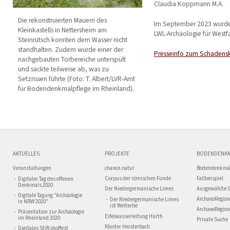
Claudia Koppmann M.A.
Die rekonstruierten Mauern des
Im September 2023 wurden
Kleinkastells in Nettersheim am
LWL-Archäologie für Westfal
Steinrütsch konnten dem Wasser nicht
standhalten. Zudem wurde einer der
Presseinfo zum Schadensk
nachgebauten Torbereiche unterspült
und sackte teilweise ab, was zu
Setzrissen führte (Foto: T. Albert/LVR-Amt
für Bodendenkmalpflege im Rheinland).
AKTUELLES
PROJEKTE
BODENDENK
Veranstaltungen
chance.natur
Bodendenkmä
Corpus der römischen Funde
Fallbeispiel
Digitaler Tag des offenen
Denkmals 2020
Der Niedergermanische Limes
Ausgewählte 
Digitale Tagung "Archäologie
ArchaeoRegion
Der Niedergermanische Limes
in NRW 2020"
ist Welterbe
ArchaeoRegion
Präsentation zur Archäologie
Eifelwasserleitung Hürth
im Rheinland 2020
Private Suche
Kloster Heisterbach
Digitales Stiftshoffest