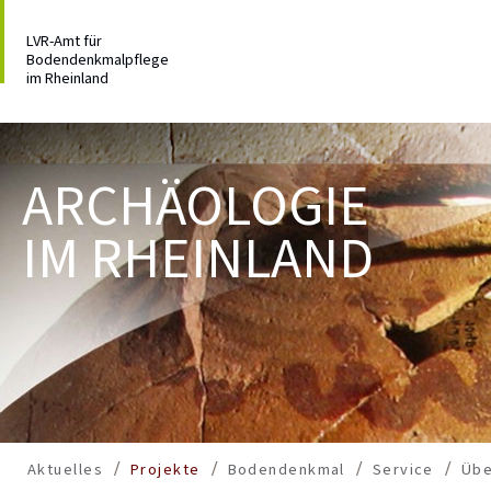
LVR-Amt für
Bodendenkmalpflege
im Rheinland
ARCHÄOLOGIE
IM RHEINLAND
Aktuelles
Projekte
Bodendenkmal
Service
Übe