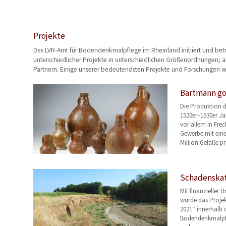
Projekte
Das LVR-Amt für Bodendenkmalpflege im Rheinland initiiert und bet
unterschiedlicher Projekte in unterschiedlichen Größenordnungen; a
Partnern. Einige unserer bedeutendsten Projekte und Forschungen wol
Bartmann go
Die Produktion 
1520er−1530er Ja
vor allem in Fre
Gewerbe mit eine
Million Gefäße p
Schadenskat
Mit finanzieller 
wurde das Proje
2021“ innerhalb 
Bodendenkmalpfl