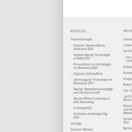
AKTUELLES
PROJE
Veranstaltungen
chance
Corpus
Digitaler Tag des offenen
Denkmals 2020
Der Ni
Digitale Tagung "Archäologie
Der 
in NRW 2020"
ist 
Präsentation zur Archäologie
Eifelw
im Rheinland 2020
Kloste
Digitales Stiftshoffest
Kriegs
Jahrestagung "Archäologie im
Rheinland 2021"
Metall
Tagung "Bodendenkmalpflege
VIA - 
und Forstwirtschaft"
„geSC
Tag der offenen Grabung auf
Revier
dem Monreberg
Klima
Exchange2025
und d
Boden
Eichthaler Archäologie-Tag
2026
Schad
2021
Vorträge
Bartma
Fund des Monats