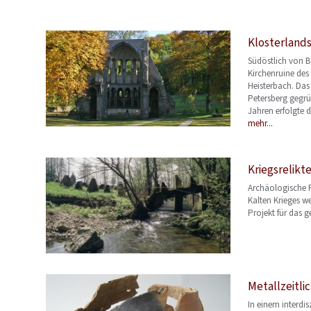
Klosterlands
Südöstlich von B
Kirchenruine des
Heisterbach. Das
Petersberg gegrü
Jahren erfolgte d
mehr...
Kriegsrelikt
Archäologische R
Kalten Krieges w
Projekt für das 
Metallzeitli
In einem interdi