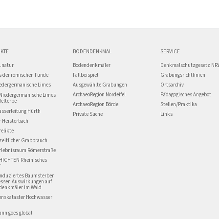
KTE
BODENDENKMAL
SERVICE
.natur
Bodendenkmäler
Denkmalschutzgesetz NR
 der römischen Funde
Fallbeispiel
Grabungsrichtlinien
edergermanische Limes
Ausgewählte Grabungen
Ortsarchiv
ArchaeoRegion Nordeifel
Pädagogisches Angebot
Niedergermanische Limes
Welterbe
ArchaeoRegion Börde
Stellen/Praktika
asserleitung Hürth
Private Suche
Links
r Heisterbach
relikte
zeitlicher Grabbrauch
Erlebnisraum Römerstraße
HICHTEN Rheinisches
“
induziertes Baumsterben
essen Auswirkungen auf
denkmäler im Wald
enskataster Hochwasser
nn goes global