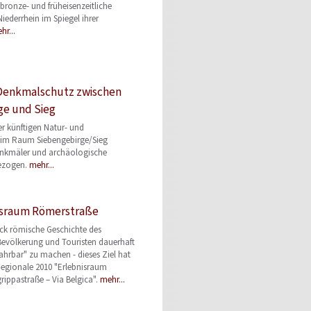
tbronze- und früheisenzeitliche
iederrhein im Spiegel ihrer
hr...
Denkmalschutz zwischen
ge und Sieg
er künftigen Natur- und
t im Raum Siebengebirge/Sieg
nkmäler und archäologische
bezogen.
mehr...
nisraum Römerstraße
ück römische Geschichte des
Bevölkerung und Touristen dauerhaft
fahrbar" zu machen - dieses Ziel hat
Regionale 2010 "Erlebnisraum
rippastraße – Via Belgica".
mehr...