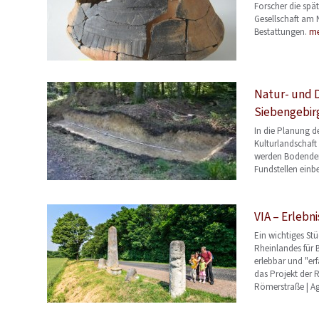
Forscher die spä
Gesellschaft am N
Bestattungen.
me
Natur- und 
Siebengebir
In die Planung d
Kulturlandschaf
werden Bodende
Fundstellen ein
VIA – Erleb
Ein wichtiges St
Rheinlandes für 
erlebbar und "er
das Projekt der 
Römerstraße | Ag