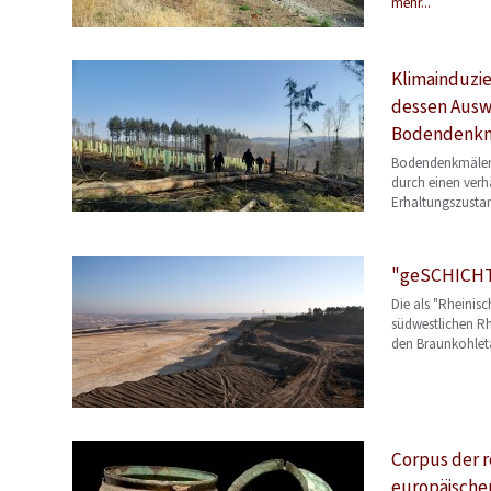
mehr...
Klimainduzi
dessen Ausw
Bodendenkm
Bodendenkmäler 
durch einen verh
Erhaltungszusta
"geSCHICHTE
Die als "Rheinis
südwestlichen Rh
den Braunkohlet
Corpus der 
europäische