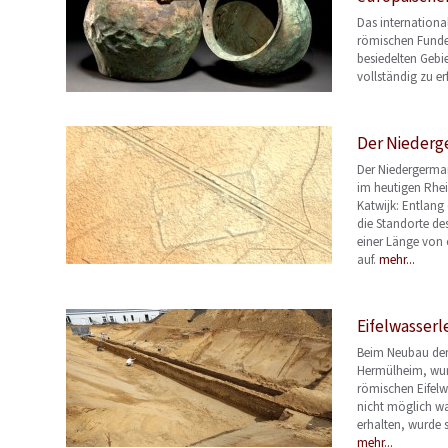
Das international
römischen Funde
besiedelten Gebi
vollständig zu er
Der Niederg
Der Niedergerman
im heutigen Rhei
Katwijk: Entlang 
die Standorte de
einer Länge von c
auf.
mehr...
Eifelwasserl
Beim Neubau der
Hermülheim, wurd
römischen Eifelw
nicht möglich war
erhalten, wurde 
mehr...