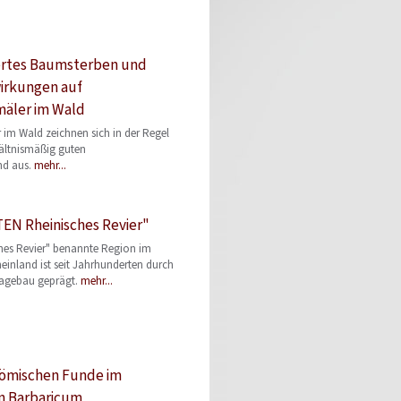
ertes Baumsterben und
irkungen auf
äler im Wald
im Wald zeichnen sich in der Regel
ältnismäßig guten
nd aus.
mehr...
N Rheinisches Revier"
ches Revier" benannte Region im
einland ist seit Jahrhunderten durch
agebau geprägt.
mehr...
römischen Funde im
n Barbaricum