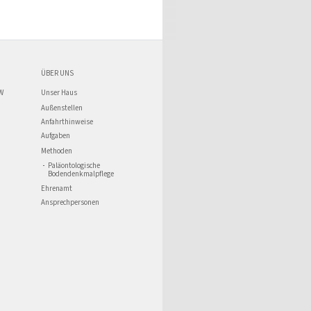
ÜBER UNS
W
Unser Haus
Außenstellen
Anfahrthinweise
Aufgaben
Methoden
Paläontologische
Bodendenkmalpflege
Ehrenamt
Ansprechpersonen