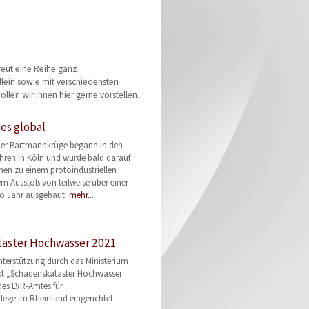
reut eine Reihe ganz
llein sowie mit verschiedensten
len wir Ihnen hier gerne vorstellen.
es global
der Bartmannkrüge begann in den
hren in Köln und wurde bald darauf
chen zu einem protoindustriellen
m Ausstoß von teilweise über einer
ro Jahr ausgebaut.
mehr...
aster Hochwasser 2021
Unterstützung durch das Ministerium
kt „Schadenskataster Hochwasser
des LVR-Amtes für
ege im Rheinland eingerichtet.