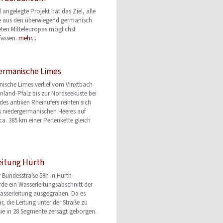
 angelegte Projekt hat das Ziel, alle
 aus den überwiegend germanisch
eten Mitteleuropas möglichst
fassen.
mehr...
ermanische Limes
ische Limes verlief vom Vinxtbach
nland-Pfalz bis zur Nordseeküste bei
des antiken Rheinufers reihten sich
s niedergermanischen Heeres auf
a. 385 km einer Perlenkette gleich
eitung Hürth
 Bundesstraße 58n in Hürth-
e ein Wasserleitungsabschnitt der
asserleitung ausgegraben. Da es
, die Leitung unter der Straße zu
sie in 28 Segmente zersägt geborgen.