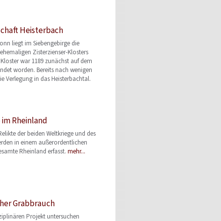
chaft Heisterbach
onn liegt im Siebengebirge die
 ehemaligen Zisterzienser-Klosters
 Kloster war 1189 zunächst auf dem
ndet worden. Bereits nach wenigen
ie Verlegung in das Heisterbachtal.
e im Rheinland
elikte der beiden Weltkriege und des
erden in einem außerordentlichen
gesamte Rheinland erfasst.
mehr...
cher Grabbrauch
sziplinären Projekt untersuchen