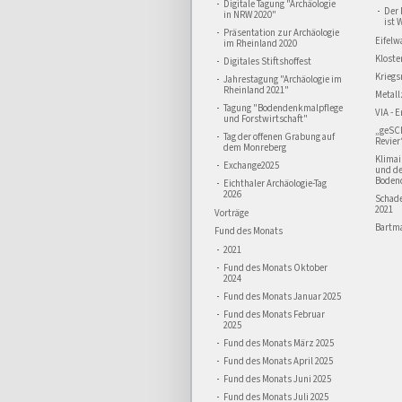
Digitale Tagung "Archäologie
Der 
in NRW 2020"
ist 
Präsentation zur Archäologie
Eifelw
im Rheinland 2020
Kloste
Digitales Stiftshoffest
Kriegs
Jahrestagung "Archäologie im
Rheinland 2021"
Metall
Tagung "Bodendenkmalpflege
VIA - 
und Forstwirtschaft"
„geSC
Tag der offenen Grabung auf
Revier
dem Monreberg
Klima
Exchange2025
und d
Boden
Eichthaler Archäologie-Tag
2026
Schad
2021
Vorträge
Bartma
Fund des Monats
2021
Fund des Monats Oktober
2024
Fund des Monats Januar 2025
Fund des Monats Februar
2025
Fund des Monats März 2025
Fund des Monats April 2025
Fund des Monats Juni 2025
Fund des Monats Juli 2025