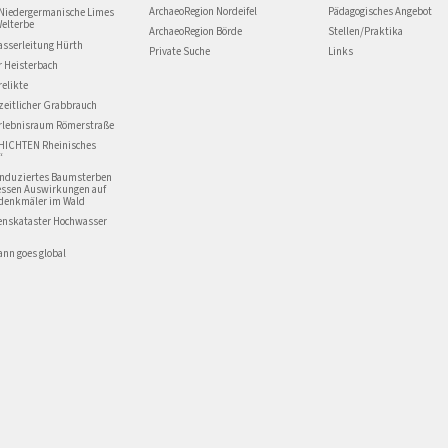
ArchaeoRegion Nordeifel
Pädagogisches Angebot
Niedergermanische Limes
Welterbe
ArchaeoRegion Börde
Stellen/Praktika
asserleitung Hürth
Private Suche
Links
r Heisterbach
relikte
zeitlicher Grabbrauch
Erlebnisraum Römerstraße
HICHTEN Rheinisches
“
induziertes Baumsterben
essen Auswirkungen auf
denkmäler im Wald
enskataster Hochwasser
nn goes global