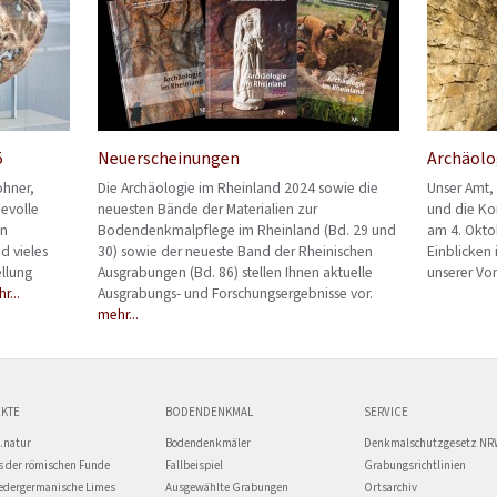
5
Neuerscheinungen
Archäolo
ohner,
Die Archäologie im Rheinland 2024 sowie die
Unser Amt,
bevolle
neuesten Bände der Materialien zur
und die Ko
in
Bodendenkmalpflege im Rheinland (Bd. 29 und
am 4. Okto
d vieles
30) sowie der neueste Band der Rheinischen
Einblicken
ellung
Ausgrabungen (Bd. 86) stellen Ihnen aktuelle
unserer Vor
r...
Ausgrabungs- und Forschungsergebnisse vor.
mehr...
KTE
BODENDENKMAL
SERVICE
.natur
Bodendenkmäler
Denkmalschutzgesetz NR
 der römischen Funde
Fallbeispiel
Grabungsrichtlinien
edergermanische Limes
Ausgewählte Grabungen
Ortsarchiv