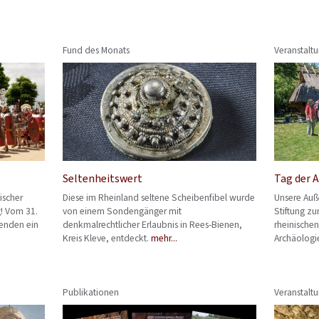
Fund des Monats
Veranstalt
Seltenheitswert
Tag der 
ischer
Diese im Rheinland seltene Scheibenfibel wurde
Unsere Auß
g! Vom 31.
von einem Sondengänger mit
Stiftung zu
henden ein
denkmalrechtlicher Erlaubnis in Rees-Bienen,
rheinische
Kreis Kleve, entdeckt.
mehr...
Archäologi
Publikationen
Veranstalt