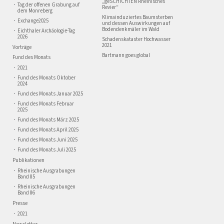
„geSCHICHTEN Rheinisches
Tag der offenen Grabung auf
Revier“
dem Monreberg
Klimainduziertes Baumsterben
Exchange2025
und dessen Auswirkungen auf
Bodendenkmäler im Wald
Eichthaler Archäologie-Tag
2026
Schadenskataster Hochwasser
2021
Vorträge
Bartmann goes global
Fund des Monats
2021
Fund des Monats Oktober
2024
Fund des Monats Januar 2025
Fund des Monats Februar
2025
Fund des Monats März 2025
Fund des Monats April 2025
Fund des Monats Juni 2025
Fund des Monats Juli 2025
Publikationen
Rheinische Ausgrabungen
Band 85
Rheinische Ausgrabungen
Band 86
Presse
2021