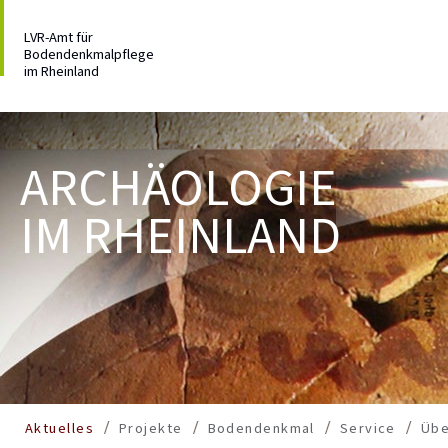
LVR-Amt für
Bodendenkmalpflege
im Rheinland
ARCHÄOLOGIE
IM RHEINLAND
Aktuelles
Projekte
Bodendenkmal
Service
Übe