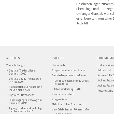
Fläschchen lagen zusamme
Eisenklinge und Bronzegrif
cm langer Glasstab war sc
einer bereits in römischer 
Jadeitit!
AKTUELLES
PROJEKTE
BODENDENK
Veranstaltungen
chance.natur
Bodendenkmä
Corpus der römischen Funde
Fallbeispiel
Digitaler Tag des offenen
Denkmals 2020
Der Niedergermanische Limes
Ausgewählte 
Digitale Tagung "Archäologie
ArchaeoRegion
Der Niedergermanische Limes
in NRW 2020"
ist Welterbe
ArchaeoRegion
Präsentation zur Archäologie
Eifelwasserleitung Hürth
im Rheinland 2020
Private Suche
Kloster Heisterbach
Digitales Stiftshoffest
Kriegsrelikte
Jahrestagung "Archäologie im
Rheinland 2021"
Metallzeitlicher Grabbrauch
Tagung "Bodendenkmalpflege
VIA - Erlebnisraum Römerstraße
und Forstwirtschaft"