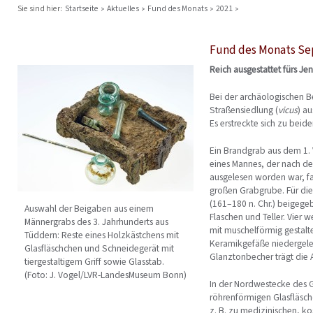
Sie sind hier:
Startseite
Aktuelles
Fund des Monats
2021
Fund des Monats S
Reich ausgestattet fürs Jen
Bei der archäologischen B
Straßensiedlung (
vicus
) a
Es erstreckte sich zu bei
Ein Brandgrab aus dem 1. V
eines Mannes, der nach de
ausgelesen worden war, fan
großen Grabgrube. Für die 
(161–180 n. Chr.) beigeg
Auswahl der Beigaben aus einem
Flaschen und Teller. Vier 
Männergrabs des 3. Jahrhunderts aus
mit muschelförmig gestalt
Tüddern: Reste eines Holzkästchens mit
Keramikgefäße niedergeleg
Glasfläschchen und Schneidegerät mit
Glanztonbecher trägt die A
tiergestaltigem Griff sowie Glasstab.
(Foto: J. Vogel/LVR-LandesMuseum Bonn)
In der Nordwestecke des G
röhrenförmigen Glasfläsch
z. B. zu medizinischen, k