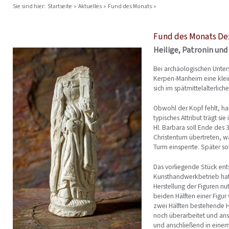
Sie sind hier:
Startseite
Aktuelles
Fund des Monats
Fund des Monats D
Heilige, Patronin un
Bei archäologischen Unte
Kerpen-Man­heim eine klei
sich im spät­mittelalterli
Obwohl der Kopf fehlt, hand
typisches Attribut trägt si
Hl. Barbara soll Ende des 
Christentum übertreten, wa
Turm einsperrte. Später so
Das vorliegende Stück ents
Kunsthandwerkbetrieb hatte
Her­stellung der Figuren n
beiden Hälften einer Figu
zwei Hälften bestehende 
noch überarbeitet und ans
und anschließend in einem