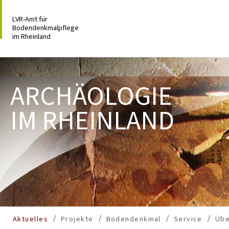
LVR-Amt für
Bodendenkmalpflege
im Rheinland
ARCHÄOLOGIE
IM RHEINLAND
Aktuelles
Projekte
Bodendenkmal
Service
Übe