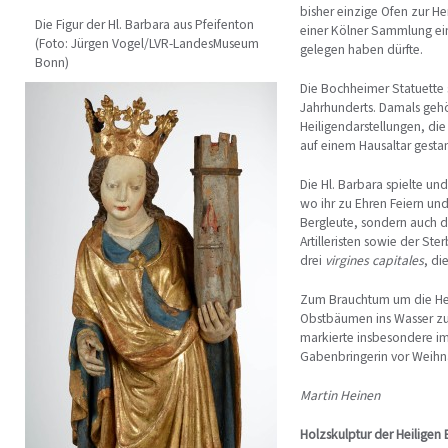
bisher einzige Ofen zur He
Die Figur der Hl. Barbara aus Pfeifenton
einer Kölner Sammlung ein
(Foto: Jürgen Vogel/LVR-LandesMuseum
gelegen haben dürfte.
Bonn)
Die Bochheimer Statuette s
Jahr­hunderts. Damals gehö
Heiligendarstellungen, die
auf einem Hausaltar gest
Die Hl. Barbara spielte un
wo ihr zu Ehren Feiern und
Bergleute, sondern auch d
Artilleristen sowie der St
drei
virgines capitales
, di
Zum Brauchtum um die Hei
Obstbäumen ins Wasser zu 
markierte insbesondere im
Gabenbringerin vor Weihn
Martin Heinen
Holzskulptur der Heiligen