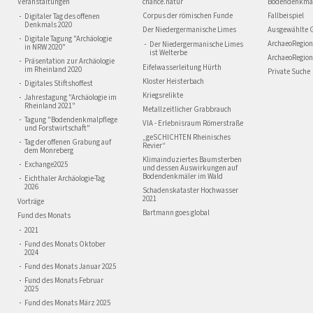
Veranstaltungen
chance.natur
Bodendenkmä
Corpus der römischen Funde
Fallbeispiel
Digitaler Tag des offenen
Denkmals 2020
Der Niedergermanische Limes
Ausgewählte 
Digitale Tagung "Archäologie
ArchaeoRegion
Der Niedergermanische Limes
in NRW 2020"
ist Welterbe
ArchaeoRegion
Präsentation zur Archäologie
Eifelwasserleitung Hürth
im Rheinland 2020
Private Suche
Kloster Heisterbach
Digitales Stiftshoffest
Kriegsrelikte
Jahrestagung "Archäologie im
Rheinland 2021"
Metallzeitlicher Grabbrauch
Tagung "Bodendenkmalpflege
VIA - Erlebnisraum Römerstraße
und Forstwirtschaft"
„geSCHICHTEN Rheinisches
Tag der offenen Grabung auf
Revier“
dem Monreberg
Klimainduziertes Baumsterben
Exchange2025
und dessen Auswirkungen auf
Bodendenkmäler im Wald
Eichthaler Archäologie-Tag
2026
Schadenskataster Hochwasser
2021
Vorträge
Bartmann goes global
Fund des Monats
2021
Fund des Monats Oktober
2024
Fund des Monats Januar 2025
Fund des Monats Februar
2025
Fund des Monats März 2025