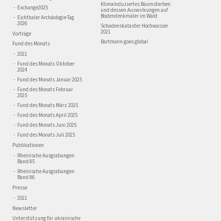
Klimainduziertes Baumsterben
Exchange2025
und dessen Auswirkungen auf
Bodendenkmäler im Wald
Eichthaler Archäologie-Tag
2026
Schadenskataster Hochwasser
2021
Vorträge
Bartmann goes global
Fund des Monats
2021
Fund des Monats Oktober
2024
Fund des Monats Januar 2025
Fund des Monats Februar
2025
Fund des Monats März 2025
Fund des Monats April 2025
Fund des Monats Juni 2025
Fund des Monats Juli 2025
Publikationen
Rheinische Ausgrabungen
Band 85
Rheinische Ausgrabungen
Band 86
Presse
2021
Newsletter
Unterstützung für ukrainische