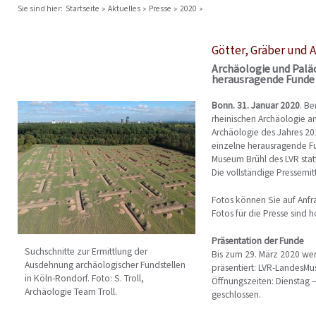
Sie sind hier:
Startseite
Aktuelles
Presse
2020
Götter, Gräber und 
Archäologie und Palä
herausragende Funde 
Bonn. 31. Januar 2020
. Be
rheinischen Archäologie a
Archäologie des Jahres 201
einzelne herausragende Fu
Museum Brühl des LVR stat
Die vollständige Pressemit
Fotos können Sie auf Anf
Fotos für die Presse sind 
Präsentation der Funde
Suchschnitte zur Ermittlung der
Bis zum 29. März 2020 we
Ausdehnung archäologischer Fundstellen
präsentiert: LVR-LandesMu
in Köln-Rondorf. Foto: S. Troll,
Öffnungszeiten: Dienstag 
Archäologie Team Troll.
geschlossen.