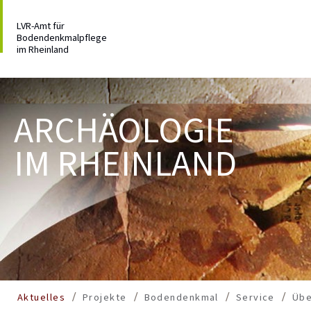
LVR-Amt für
Bodendenkmalpflege
im Rheinland
ARCHÄOLOGIE
IM RHEINLAND
Aktuelles
Projekte
Bodendenkmal
Service
Übe