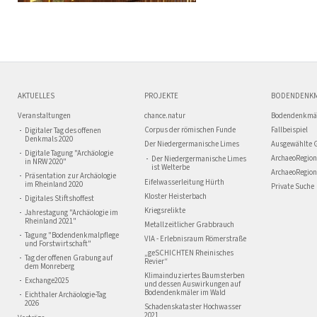
AKTUELLES
PROJEKTE
BODENDENK
Veranstaltungen
chance.natur
Bodendenkmä
Corpus der römischen Funde
Fallbeispiel
Digitaler Tag des offenen
Denkmals 2020
Der Niedergermanische Limes
Ausgewählte 
Digitale Tagung "Archäologie
ArchaeoRegion
Der Niedergermanische Limes
in NRW 2020"
ist Welterbe
ArchaeoRegion
Präsentation zur Archäologie
Eifelwasserleitung Hürth
im Rheinland 2020
Private Suche
Kloster Heisterbach
Digitales Stiftshoffest
Kriegsrelikte
Jahrestagung "Archäologie im
Rheinland 2021"
Metallzeitlicher Grabbrauch
Tagung "Bodendenkmalpflege
VIA - Erlebnisraum Römerstraße
und Forstwirtschaft"
„geSCHICHTEN Rheinisches
Tag der offenen Grabung auf
Revier“
dem Monreberg
Klimainduziertes Baumsterben
Exchange2025
und dessen Auswirkungen auf
Bodendenkmäler im Wald
Eichthaler Archäologie-Tag
2026
Schadenskataster Hochwasser
2021