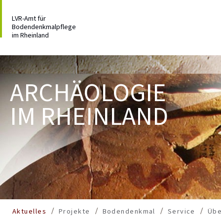
LVR-Amt für
Bodendenkmalpflege
im Rheinland
ARCHÄOLOGIE
IM RHEINLAND
Aktuelles
Projekte
Bodendenkmal
Service
Übe