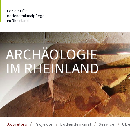
LVR-Amt für
Bodendenkmalpflege
im Rheinland
ARCHÄOLOGIE
IM RHEINLAND
Aktuelles
Projekte
Bodendenkmal
Service
Übe