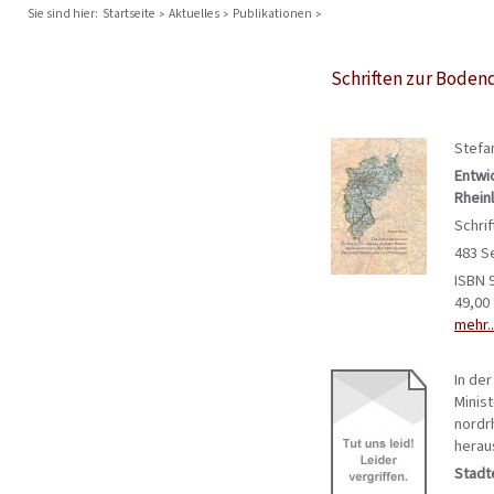
Sie sind hier:
Startseite
Aktuelles
Publikationen
Schriften zur Boden
Stefa
Entwi
Rhein
Schri
483 S
ISBN 
49,00
mehr..
In de
Minis
nordr
herau
Stadt