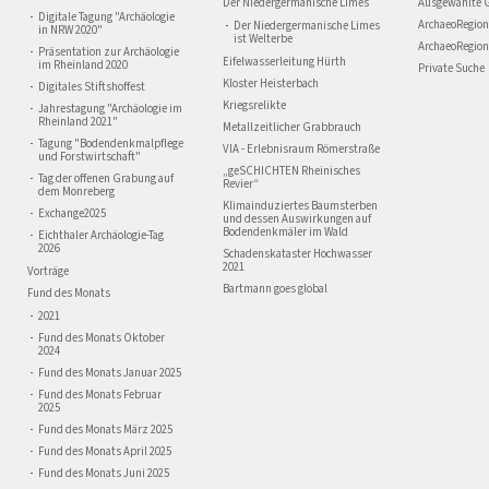
Der Niedergermanische Limes
Ausgewählte 
Digitale Tagung "Archäologie
ArchaeoRegion
Der Niedergermanische Limes
in NRW 2020"
ist Welterbe
ArchaeoRegion
Präsentation zur Archäologie
Eifelwasserleitung Hürth
im Rheinland 2020
Private Suche
Kloster Heisterbach
Digitales Stiftshoffest
Kriegsrelikte
Jahrestagung "Archäologie im
Rheinland 2021"
Metallzeitlicher Grabbrauch
Tagung "Bodendenkmalpflege
VIA - Erlebnisraum Römerstraße
und Forstwirtschaft"
„geSCHICHTEN Rheinisches
Tag der offenen Grabung auf
Revier“
dem Monreberg
Klimainduziertes Baumsterben
Exchange2025
und dessen Auswirkungen auf
Bodendenkmäler im Wald
Eichthaler Archäologie-Tag
2026
Schadenskataster Hochwasser
2021
Vorträge
Bartmann goes global
Fund des Monats
2021
Fund des Monats Oktober
2024
Fund des Monats Januar 2025
Fund des Monats Februar
2025
Fund des Monats März 2025
Fund des Monats April 2025
Fund des Monats Juni 2025