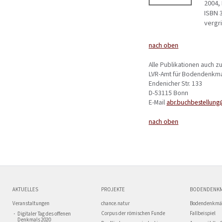
2004, 
ISBN 
vergri
nach oben
Alle Publikationen auch z
LVR-Amt für Bodendenkma
Endenicher Str. 133
D-53115 Bonn
E-Mail
abr.buchbestellung
nach oben
AKTUELLES
PROJEKTE
BODENDENK
Veranstaltungen
chance.natur
Bodendenkmä
Corpus der römischen Funde
Fallbeispiel
Digitaler Tag des offenen
Denkmals 2020