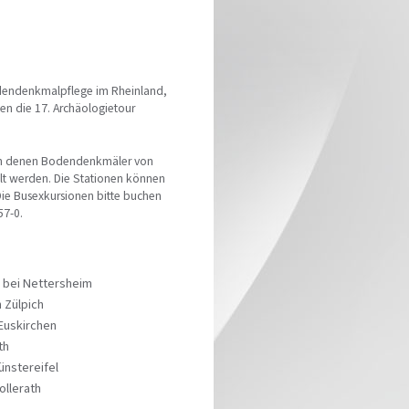
odendenkmalpflege im Rheinland,
n die 17. Archäologietour
an denen Bodendenkmäler von
llt werden. Die Stationen können
Die Busexkursionen bitte buchen
57-0.
n bei Nettersheim
 Zülpich
Euskirchen
th
ünstereifel
ollerath