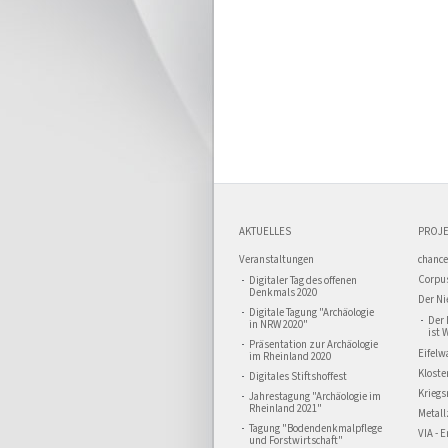
AKTUELLES
PROJE
Veranstaltungen
chance
Corpus
Digitaler Tag des offenen
Denkmals 2020
Der Ni
Digitale Tagung "Archäologie
Der 
in NRW 2020"
ist 
Präsentation zur Archäologie
Eifelw
im Rheinland 2020
Kloste
Digitales Stiftshoffest
Kriegs
Jahrestagung "Archäologie im
Rheinland 2021"
Metall
Tagung "Bodendenkmalpflege
VIA - 
und Forstwirtschaft"