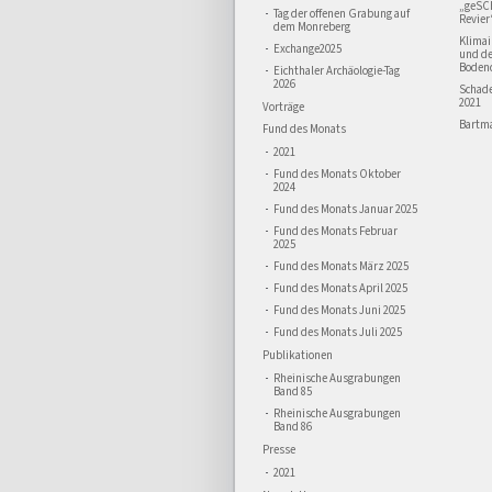
„geSC
Tag der offenen Grabung auf
Revier
dem Monreberg
Klima
Exchange2025
und d
Boden
Eichthaler Archäologie-Tag
2026
Schad
2021
Vorträge
Bartma
Fund des Monats
2021
Fund des Monats Oktober
2024
Fund des Monats Januar 2025
Fund des Monats Februar
2025
Fund des Monats März 2025
Fund des Monats April 2025
Fund des Monats Juni 2025
Fund des Monats Juli 2025
Publikationen
Rheinische Ausgrabungen
Band 85
Rheinische Ausgrabungen
Band 86
Presse
2021