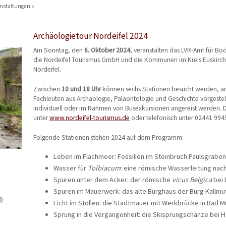
nstaltungen
Archäologietour Nordeifel 2024
Am Sonntag, den
6. Oktober 2024
, veranstalten das LVR-Amt für B
die Nordeifel Tourismus GmbH und die Kommunen im Kreis Euskirche
Nordeifel.
Zwischen
10 und 18 Uhr
können sechs Stationen besucht werden, 
Fachleuten aus Archäologie, Paläontologie und Geschichte vorgeste
individuell oder im Rahmen von Busexkursionen angereist werden. 
unter
www.nordeifel-tourismus.de
oder telefonisch unter 02441 994
Folgende Stationen stehen 2024 auf dem Programm:
Leben im Flachmeer: Fossilien im Steinbruch Paulsgrabe
Wasser für
Tolbiacum
: eine römische Wasserleitung nach
Spuren unter dem Acker: der römische
vicus Belgica
bei 
Spuren im Mauerwerk: das alte Burghaus der Burg Kallmu
)
Licht im Stollen: die Stadtmauer mit Werkbrücke in Bad M
Sprung in die Vergangenheit: die Skisprungschanze bei H