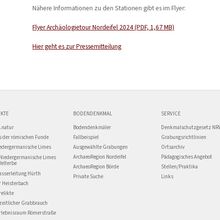
Nähere Informationen zu den Stationen gibt es im Flyer:
Flyer Archäologietour Nordeifel 2024 (PDF, 1,67 MB)
Hier geht es zur Pressemitteilung
KTE
BODENDENKMAL
SERVICE
.natur
Bodendenkmäler
Denkmalschutzgesetz NR
 der römischen Funde
Fallbeispiel
Grabungsrichtlinien
edergermanische Limes
Ausgewählte Grabungen
Ortsarchiv
ArchaeoRegion Nordeifel
Pädagogisches Angebot
Niedergermanische Limes
Welterbe
ArchaeoRegion Börde
Stellen/Praktika
asserleitung Hürth
Private Suche
Links
r Heisterbach
relikte
zeitlicher Grabbrauch
Erlebnisraum Römerstraße