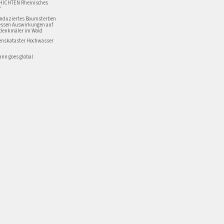
HICHTEN Rheinisches
“
induziertes Baumsterben
essen Auswirkungen auf
denkmäler im Wald
enskataster Hochwasser
nn goes global