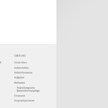
ÜBER UNS
W
Unser Haus
Außenstellen
Anfahrthinweise
Aufgaben
Methoden
Paläontologische
Bodendenkmalpflege
Ehrenamt
Ansprechpersonen