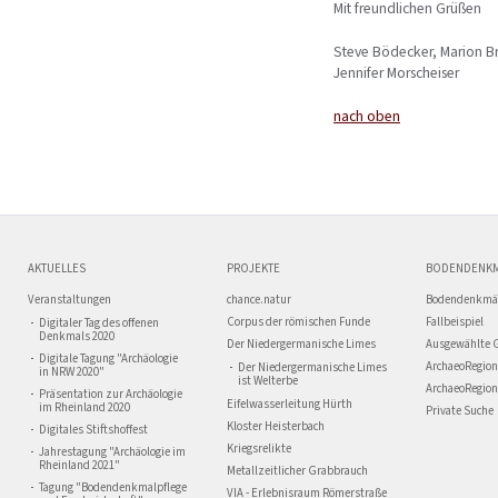
Mit freundlichen Grüßen
Steve Bödecker, Marion Br
Jennifer Morscheiser
nach oben
AKTUELLES
PROJEKTE
BODENDENK
Veranstaltungen
chance.natur
Bodendenkmä
Corpus der römischen Funde
Fallbeispiel
Digitaler Tag des offenen
Denkmals 2020
Der Niedergermanische Limes
Ausgewählte 
Digitale Tagung "Archäologie
ArchaeoRegion
Der Niedergermanische Limes
in NRW 2020"
ist Welterbe
ArchaeoRegion
Präsentation zur Archäologie
Eifelwasserleitung Hürth
im Rheinland 2020
Private Suche
Kloster Heisterbach
Digitales Stiftshoffest
Kriegsrelikte
Jahrestagung "Archäologie im
Rheinland 2021"
Metallzeitlicher Grabbrauch
Tagung "Bodendenkmalpflege
VIA - Erlebnisraum Römerstraße