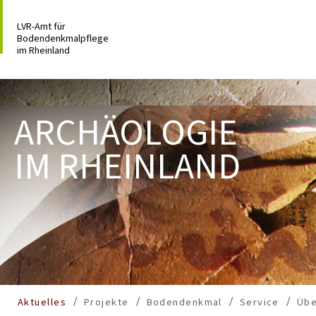
LVR-Amt für
Bodendenkmalpflege
im Rheinland
ARCHÄOLOGIE
IM RHEINLAND
Aktuelles
Projekte
Bodendenkmal
Service
Übe