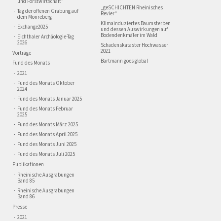
und Forstwirtschaft"
„geSCHICHTEN Rheinisches
Tag der offenen Grabung auf
Revier“
dem Monreberg
Klimainduziertes Baumsterben
Exchange2025
und dessen Auswirkungen auf
Bodendenkmäler im Wald
Eichthaler Archäologie-Tag
2026
Schadenskataster Hochwasser
2021
Vorträge
Bartmann goes global
Fund des Monats
2021
Fund des Monats Oktober
2024
Fund des Monats Januar 2025
Fund des Monats Februar
2025
Fund des Monats März 2025
Fund des Monats April 2025
Fund des Monats Juni 2025
Fund des Monats Juli 2025
Publikationen
Rheinische Ausgrabungen
Band 85
Rheinische Ausgrabungen
Band 86
Presse
2021