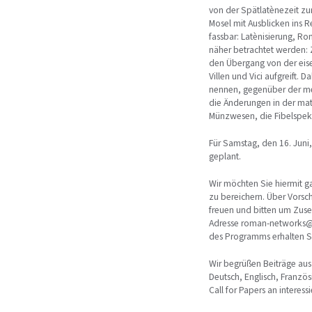
von der Spätlatènezeit zur
Mosel mit Ausblicken ins 
fassbar: Latènisierung, R
näher betrachtet werden: 
den Übergang von der eisen
Villen und Vici aufgreift.
nennen, gegenüber der meh
die Änderungen in der mate
Münzwesen, die Fibelspektr
Für Samstag, den 16. Juni
geplant.
Wir möchten Sie hiermit g
zu bereichern. Über Vorsc
freuen und bitten um Zuse
Adresse roman-networks@lv
des Programms erhalten Si
Wir begrüßen Beiträge aus
Deutsch, Englisch, Franzö
Call for Papers an interes