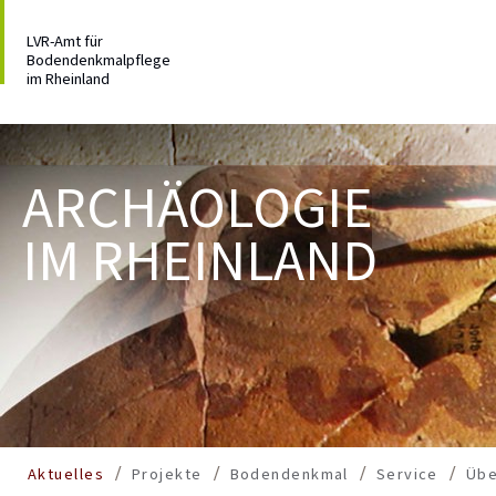
LVR-Amt für
Bodendenkmalpflege
im Rheinland
ARCHÄOLOGIE
IM RHEINLAND
Aktuelles
Projekte
Bodendenkmal
Service
Übe