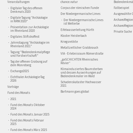
Veranstaltungen
chance.natur
Bodendenkmä
Corpus der römischen Funde
Fallbeispiel
Digitaler Tag des offenen
Denkmals 2020
Der Niedergermanische Limes
Ausgewählte 
Digitale Tagung "Archäologie
ArchaeoRegion
Der Niedergermanische Limes
in NRW 2020"
ist Welterbe
ArchaeoRegion
Präsentation zur Archäologie
Eifelwasserleitung Hürth
im Rheinland 2020
Private Suche
Kloster Heisterbach
Digitales Stiftshoffest
Kriegsrelikte
Jahrestagung "Archäologie im
Rheinland 2021"
Metallzeitlicher Grabbrauch
Tagung "Bodendenkmalpflege
VIA - Erlebnisraum Römerstraße
und Forstwirtschaft"
„geSCHICHTEN Rheinisches
Tag der offenen Grabung auf
Revier“
dem Monreberg
Klimainduziertes Baumsterben
Exchange2025
und dessen Auswirkungen auf
Bodendenkmäler im Wald
Eichthaler Archäologie-Tag
2026
Schadenskataster Hochwasser
2021
Vorträge
Bartmann goes global
Fund des Monats
2021
Fund des Monats Oktober
2024
Fund des Monats Januar 2025
Fund des Monats Februar
2025
Fund des Monats März 2025